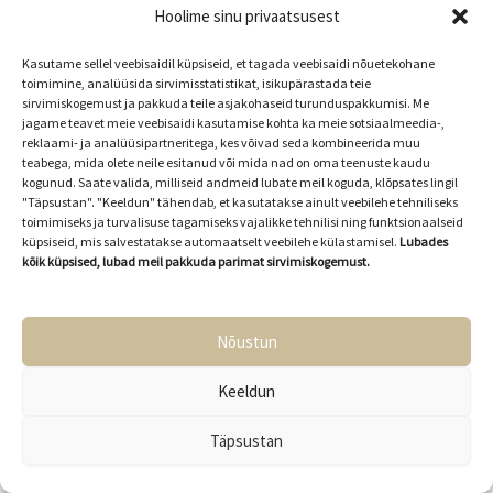
Hoolime sinu privaatsusest
Loovkulg OÜ
Kasutame sellel veebisaidil küpsiseid, et tagada veebisaidi nõuetekohane
toimimine, analüüsida sirvimisstatistikat, isikupärastada teie
reg nr. 16714822
sirvimiskogemust ja pakkuda teile asjakohaseid turunduspakkumisi. Me
info@uitama.ee
jagame teavet meie veebisaidi kasutamise kohta ka meie sotsiaalmeedia-,
reklaami- ja analüüsipartneritega, kes võivad seda kombineerida muu
teabega, mida olete neile esitanud või mida nad on oma teenuste kaudu
kogunud. Saate valida, milliseid andmeid lubate meil koguda, klõpsates lingil
Ostutingimused
"Täpsustan". "Keeldun" tähendab, et kasutatakse ainult veebilehe tehniliseks
toimimiseks ja turvalisuse tagamiseks vajalikke tehnilisi ning funktsionaalseid
Privaatsustingimused
küpsiseid, mis salvestatakse automaatselt veebilehe külastamisel.
Lubades
kõik küpsised, lubad meil pakkuda parimat sirvimiskogemust.
Uitama kogukond
uitama_lastega
Nõustun
Keeldun
© 2026 Loovkulg OÜ
Täpsustan