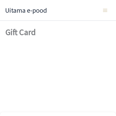
Skip
Uitama e-pood
to
content
Gift Card