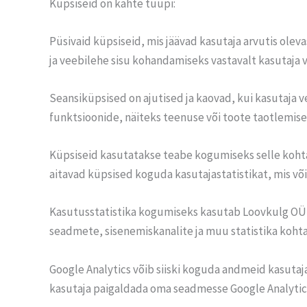
Küpsiseid on kahte tüüpi:
Püsivaid küpsiseid, mis jäävad kasutaja arvutis olev
ja veebilehe sisu kohandamiseks vastavalt kasutaja 
Seansiküpsised on ajutised ja kaovad, kui kasutaja 
funktsioonide, näiteks teenuse või toote taotlemis
Küpsiseid kasutatakse teabe kogumiseks selle kohta
aitavad küpsised koguda kasutajastatistikat, mis v
Kasutusstatistika kogumiseks kasutab Loovkulg OÜ 
seadmete, sisenemiskanalite ja muu statistika kohta
Google Analytics võib siiski koguda andmeid kasutaja
kasutaja paigaldada oma seadmesse Google Analytic