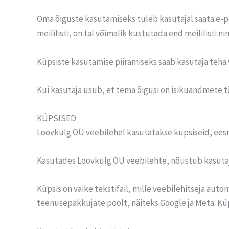
Oma õiguste kasutamiseks tuleb kasutajal saata e-p
meililisti, on tal võimalik kustutada end meililisti n
Küpsiste kasutamise piiramiseks saab kasutaja teha 
Kui kasutaja usub, et tema õigusi on isikuandmete 
KÜPSISED
Loovkulg OÜ veebilehel kasutatakse küpsiseid, ee
Kasutades Loovkulg OÜ veebilehte, nõustub kasutaja 
Küpsis on väike tekstifail, mille veebilehitseja au
teenusepakkujate poolt, näiteks Google ja Meta. Küpsi