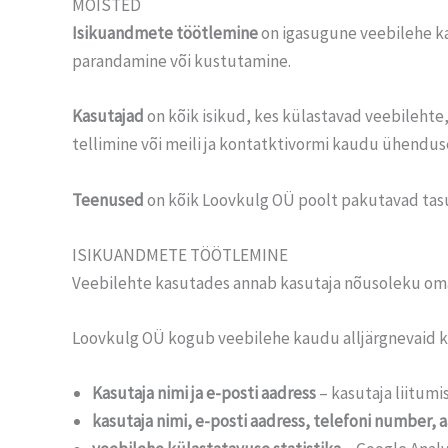
MÕISTED
Isikuandmete töötlemine
on igasugune veebilehe ka
parandamine või kustutamine.
Kasutajad
on kõik isikud, kes külastavad veebilehte
tellimine või meili ja kontatktivormi kaudu ühendus
Teenused
on kõik Loovkulg OÜ poolt pakutavad tasut
ISIKUANDMETE TÖÖTLEMINE
Veebilehte kasutades annab kasutaja nõusoleku om
Loovkulg OÜ kogub veebilehe kaudu alljärgnevaid kas
Kasutaja nimi ja e-posti aadress
– kasutaja liitumis
kasutaja nimi, e-posti aadress, telefoni number, 