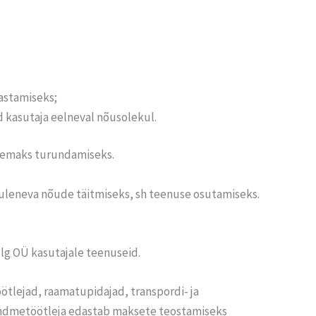
astamiseks;
d kasutaja eelneval nõusolekul.
vsemaks turundamiseks.
t tuleneva nõude täitmiseks, sh teenuse osutamiseks.
ulg OÜ kasutajale teenuseid.
ötlejad, raamatupidajad, transpordi- ja
Andmetöötleja edastab maksete teostamiseks