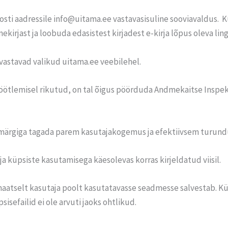
osti aadressile info@uitama.ee vastavasisuline sooviavaldus. 
imekirjast ja loobuda edasistest kirjadest e-kirja lõpus oleva lin
vastavad valikud uitama.ee veebilehel.
töötlemisel rikutud, on tal õigus pöörduda Andmekaitse Inspek
smärgiga tagada parem kasutajakogemus ja efektiivsem turund
küpsiste kasutamisega käesolevas korras kirjeldatud viisil.
tomaatselt kasutaja poolt kasutatavasse seadmesse salvestab. K
sefailid ei ole arvuti jaoks ohtlikud.