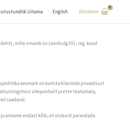
Ostukorv
tutustundlik Uitama
English
leht), mille omanik on Loovkulg OÜ, reg. kood
poliitika eesmärk on kaitsta klientide privaatsust
aatsustingimusi ühepoolselt ja ette teatamata,
el saadaval.
e ja anname endast kõik, et olukord parandada.