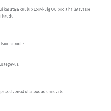
Kui kasutaja kuulub Loovkulg OÜ poolt hallatavasse
gi kaudu.
tsiooni poole.
ustegevus.
üpsised võivad olla loodud erinevate