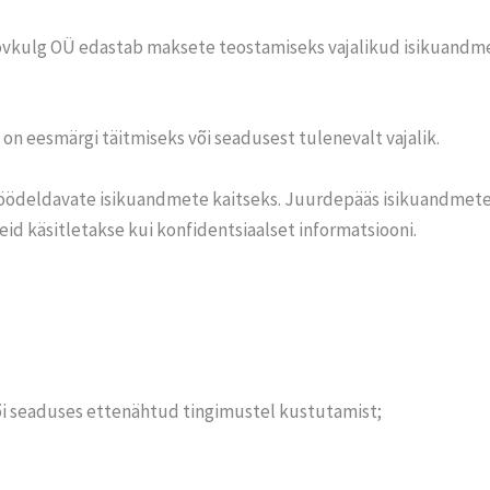
ovkulg OÜ edastab maksete teostamiseks vajalikud isikuandme
 on eesmärgi täitmiseks või seadusest tulenevalt vajalik.
ödeldavate isikuandmete kaitseks. Juurdepääs isikuandmete 
eid käsitletakse kui konfidentsiaalset informatsiooni.
i seaduses ettenähtud tingimustel kustutamist;