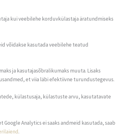
asutaja kui veebilehe korduvkülastaja äratundmiseks
seid võidakse kasutada veebilehe teatud
umaks ja kasutajasõbralikumaks muuta. Lisaks
usandmed, et viia läbi efektiivne turundustegevus.
ede, külastusaja, külastuste arvu, kasutatavate
 et Google Analytics ei saaks andmeid kasutada, saab
rilaiend
.