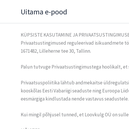
Skip
Uitama e-pood
to
content
KÜPSISTE KASUTAMINE JA PRIVAATSUSTINGIMUS
Privaatsustingimused reguleerivad isikuandmete töö
1671482, Lilleherne tee 30, Tallinn.
Palun tutvuge Privaatsustingimustega hoolikalt, et
Privaatsuspoliitika lähtub andmekaitse üldregulatsi
kooskõlas Eesti Vabariigi seaduste ning Euroopa Lii
eesmärgiga kindlustada nende vastavus seadustele. 
Kui mingil põhjusel tunned, et Loovkulg OÜ on sulle 