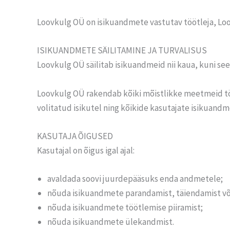
Loovkulg OÜ on isikuandmete vastutav töötleja, Lo
ISIKUANDMETE SÄILITAMINE JA TURVALISUS
Loovkulg OÜ säilitab isikuandmeid nii kaua, kuni see
Loovkulg OÜ rakendab kõiki mõistlikke meetmeid tö
volitatud isikutel ning kõikide kasutajate isikuandm
KASUTAJA ÕIGUSED
Kasutajal on õigus igal ajal:
avaldada soovi juurdepääsuks enda andmetele;
nõuda isikuandmete parandamist, täiendamist võ
nõuda isikuandmete töötlemise piiramist;
nõuda isikuandmete ülekandmist.