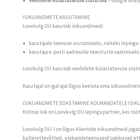
veebilehe külastatavuse statistika
– Google Analyt
ISIKUANDMETE KASUTAMINE
Loovkulg OÜ kasutab isikuandmeid:
kasutajale teenuse osutamiseks, näiteks lepingu 
kasutaja e-posti aadressile teavituste saatmiseks
Loovkulg OÜ kasutab veebilehe külastatavuse stati
Kasutajal on igal ajal õigus keelata oma isikuandmet
ISIKUANDMETE EDASTAMINE KOLMANDATELE ISIK
Kolmas isik on Loovkulg OÜ lepingupartner, kes tööt
Loovkulg OÜ-l on õigus klientide isikuandmeid jaga
kullerettevõtted, ülekandeteenuseid pakkuvad ett