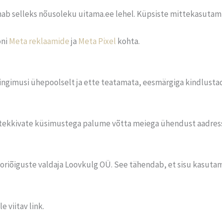
ab selleks nõusoleku uitama.ee lehel. Küpsiste mittekasutami
oni
Meta reklaamide
ja
Meta Pixel
kohta.
ingimusi ühepoolselt ja ette teatamata, eesmärgiga kindlusta
 tekkivate küsimustega palume võtta meiega ühendust aadres
toriõiguste valdaja Loovkulg OÜ. See tähendab, et sisu kasutami
 viitav link.