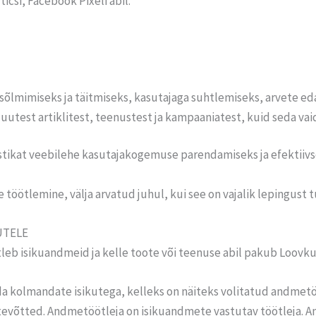
icsi, Facebook Pixeli abil.
sõlmimiseks ja täitmiseks, kasutajaga suhtlemiseks, arvete ed
 uutest artiklitest, teenustest ja kampaaniatest, kuid seda vai
stikat veebilehe kasutajakogemuse parendamiseks ja efektii
e töötlemine, välja arvatud juhul, kui see on vajalik lepingus
UTELE
leb isikuandmeid ja kelle toote või teenuse abil pakub Loovk
da kolmandate isikutega, kelleks on näiteks volitatud andmetö
evõtted. Andmetöötleja on isikuandmete vastutav töötleja. 