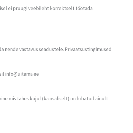
sel ei pruugi veebileht korrektselt töötada.
da nende vastavus seadustele. Privaatsustingimused
sil info@uitama.ee
ne mis tahes kujul (ka osaliselt) on lubatud ainult