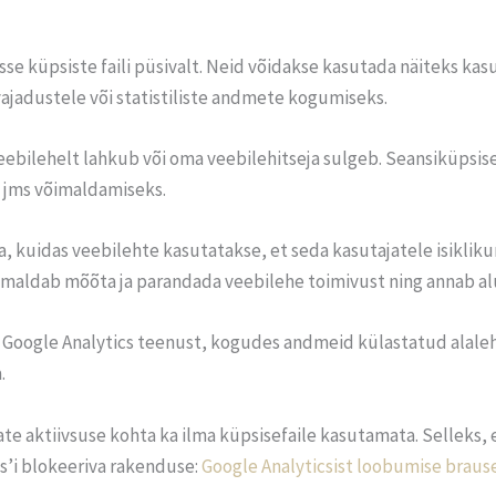
asse küpsiste faili püsivalt. Neid võidakse kasutada näiteks k
vajadustele või statistiliste andmete kogumiseks.
veebilehelt lahkub või oma veebilehitseja sulgeb. Seansiküpsi
e jms võimaldamiseks.
, kuidas veebilehte kasutatakse, et seda kasutajatele isiklik
õimaldab mõõta ja parandada veebilehe toimivust ning annab al
Google Analytics teenust, kogudes andmeid külastatud alaleht
.
te aktiivsuse kohta ka ilma küpsisefaile kasutamata. Selleks,
s’i blokeeriva rakenduse:
Google Analyticsist loobumise brause