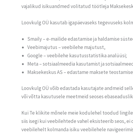
vajalikud isikuandmed volitatud töötleja Maksekesk
Loovkulg OÜ kasutab igapäevaseks tegevuseks kolma
Smaily – e-mailide edastamise ja haldamise süst
Veebimajutus – veebilehe majutust,
Google – veebilehe kasutusstatistika analüüsi;
Meta – sotsiaalmeedia kasutamist ja sotsiaalmeedi
Maksekeskus AS – edastame maksete teostamisek
Loovkulg OÜ võib edastada kasutajate andmeid sellek
või võtta kasutusele meetmeid seoses ebaseaduslik
Kui Te klikite mõnele meie kodulehel toodud lingile
siis isegi kui veebilehtede vahel eksisteerib seos,
veebilehelt kolmanda isiku veebilehele navigeerimis