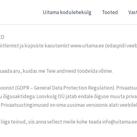
Uitama kodulehekülg
Tooted
Vas
ED
tlemist ja küpsiste kasutamist www.uitama.ee (edaspidi veebi
 saada aru, kuidas me Teie andmeid töödelda võime.
oonist (GDPR – General Data Protection Regulation). Privaatsus
du õigusaktidega. Loovkulg OÜ jätab endale õiguse muuta priv
Privaatsustingimused on oma uusimas versioonis alati veebileh
liiga teinud, siis anna sellest meile kohe teada info@uitama.e