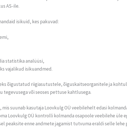
us AS-ile.
ndaid isikuid, kes pakuvad:
eemi,
a statistika analüüsi,
s vajalikud isikuandmed.
s õigustatud riigiasutustele, õiguskaitseorganitele ja kohtule
u tegevusega või seoses pettuse kahtlusega.
, mis suunab kasutaja Loovkulg OÜ veebilehelt edasi kolmandas
 ei oma Loovkulg OÜ kontrolli kolmanda osapoole veebilehe üle 
el peaksite enne andmete jagamist tutvuma eraldi selle lehe p