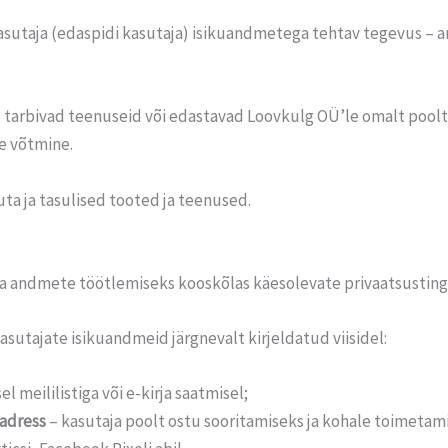
sutaja (edaspidi kasutaja) isikuandmetega tehtav tegevus – 
, tarbivad teenuseid või edastavad Loovkulg OÜ’le omalt poolt 
e võtmine.
a ja tasulised tooted ja teenused.
a andmete töötlemiseks kooskõlas käesolevate privaatsustin
utajate isikuandmeid järgnevalt kirjeldatud viisidel:
el meililistiga või e-kirja saatmisel;
aadress
– kasutaja poolt ostu sooritamiseks ja kohale toimetami