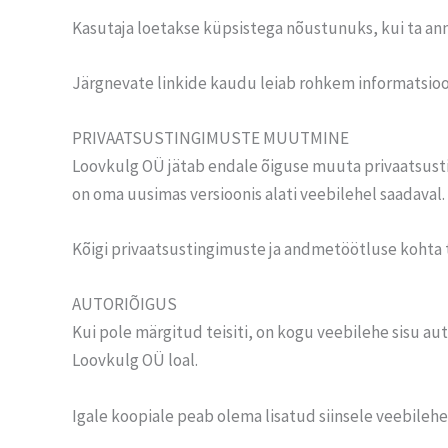
Kasutaja loetakse küpsistega nõustunuks, kui ta ann
Järgnevate linkide kaudu leiab rohkem informatsio
PRIVAATSUSTINGIMUSTE MUUTMINE
Loovkulg OÜ jätab endale õiguse muuta privaatsust
on oma uusimas versioonis alati veebilehel saadaval.
Kõigi privaatsustingimuste ja andmetöötluse kohta
AUTORIÕIGUS
Kui pole märgitud teisiti, on kogu veebilehe sisu au
Loovkulg OÜ loal.
Igale koopiale peab olema lisatud siinsele veebilehele