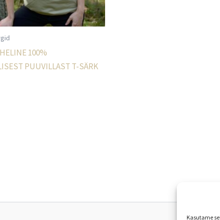
rgid
HELINE 100%
ISEST PUUVILLAST T-SÄRK
Sellel
tootel
on
mitu
varianti.
Valikuid
saab
teha
Kasutame sell