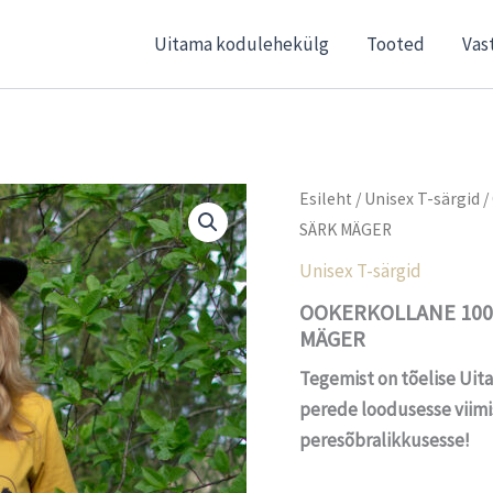
Uitama kodulehekülg
Tooted
Vas
Esileht
/
Unisex T-särgid
/
SÄRK MÄGER
Unisex T-särgid
OOKERKOLLANE 100
MÄGER
Tegemist on tõelise Uita
perede loodusesse viimi
peresõbralikkusesse!