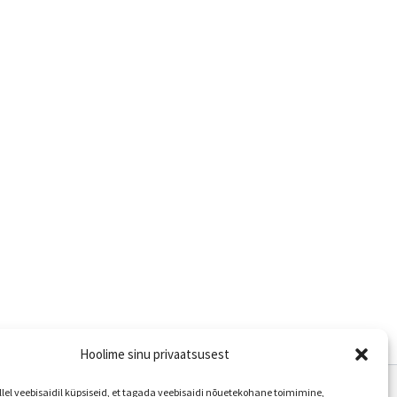
Hoolime sinu privaatsusest
el veebisaidil küpsiseid, et tagada veebisaidi nõuetekohane toimimine,