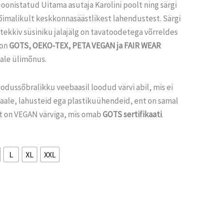
joonistatud Uitama asutaja Karolini poolt ning särgi
õimalikult keskkonnasäästlikest lahendustest. Särgi
tekkiv süsiniku jalajälg on tavatoodetega võrreldes
 on
GOTS,
OEKO-TEX, PETA VEGAN ja FAIR WEAR
ale ülimõnus.
odussõbralikku veebaasil loodud värvi abil, mis ei
kaale, lahusteid ega plastikuühendeid, ent on samal
st on VEGAN värviga, mis omab
GOTS sertifikaati
.
L
XL
XXL