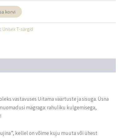
sa korvi
:
Unisex T-särgid
 oleks vastavuses Uitama väärtuste ja sisuga. Üsna
loomuomadusi mägraga: rahuliku kulgemisega,
!
jina”, kellel on võime kuju muuta või ühest