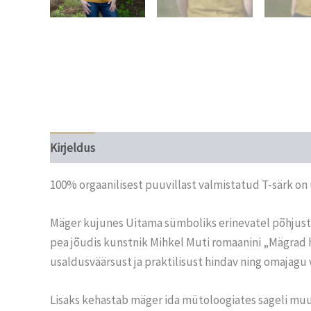
Kirjeldus
Lisainfo
Mõõdud
Hooldusjuhised
100% orgaanilisest puuvillast valmistatud T-särk on
Mäger kujunes Uitama sümboliks erinevatel põhjustel.
pea jõudis kunstnik Mihkel Muti romaanini „Mägrad 
usaldusväärsust ja praktilisust hindav ning omajagu v
Lisaks kehastab mäger ida mütoloogiates sageli muun