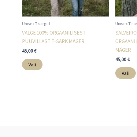
Unisex T-särgid
Unisex T-sä
VALGE 100% ORGAANILISEST
SALVEIRO
PUUVILLAST T-SÄRK MÄGER
ORGAANIL
MÄGER
45,00
€
45,00
€
Sellel
Vali
tootel
Vali
on
mitu
varianti.
Valikuid
saab
teha
tootelehel.