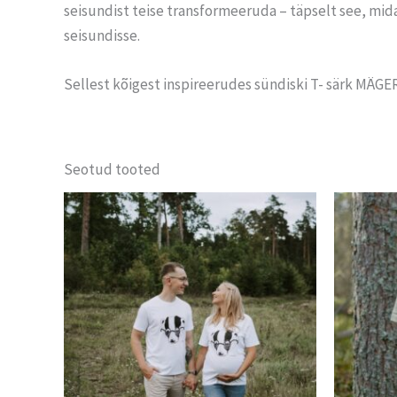
seisundist teise transformeeruda – täpselt see, mida 
seisundisse.
Sellest kõigest inspireerudes sündiski T- särk MÄGER
Seotud tooted