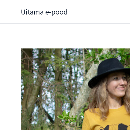
Skip
Uitama e-pood
to
content