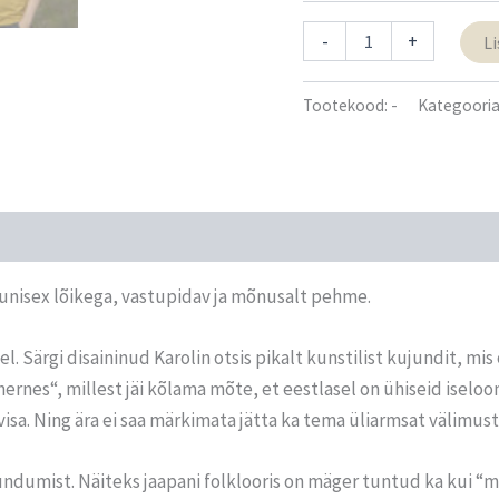
OOKERKOLLANE
-
+
Li
100%
ORGAANILISEST
PUUVILLAST
Tootekood:
-
Kategooria
T-
SÄRK
MÄGER
kogus
Arvustused (0)
 unisex lõikega, vastupidav ja mõnusalt pehme.
 Särgi disaininud Karolin otsis pikalt kunstilist kujundit, mis
hernes“, millest jäi kõlama mõte, et eestlasel on ühiseid ise
isa. Ning ära ei saa märkimata jätta ka tema üliarmsat välimust
dumist. Näiteks jaapani folklooris on mäger tuntud ka kui “mu