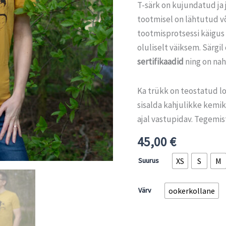
T-särk on kujundatud ja 
tootmisel on lähtutud v
tootmisprotsessi käigus 
oluliselt väiksem. Särgil
sertifikaadid
ning on nah
Ka trükk on teostatud lo
sisalda kahjulikke kemi
ajal vastupidav. Tegemi
45,00
€
Suurus
XS
S
M
Värv
ookerkollane