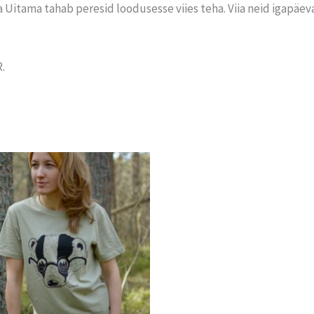
Uitama tahab peresid loodusesse viies teha. Viia neid igapäeva 
.