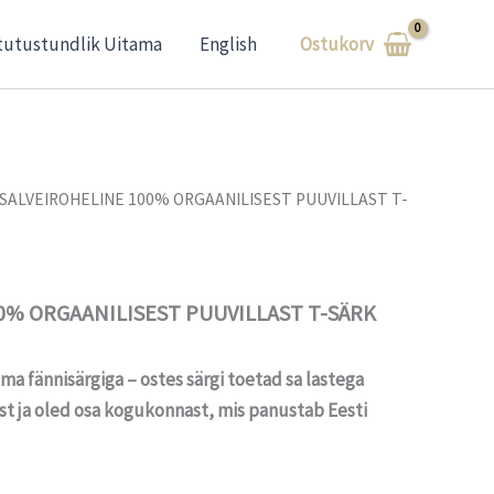
Ostukorv
tutustundlik Uitama
English
 SALVEIROHELINE 100% ORGAANILISEST PUUVILLAST T-
0% ORGAANILISEST PUUVILLAST T-SÄRK
ma fännisärgiga – ostes särgi toetad sa lastega
st ja oled osa kogukonnast, mis panustab Eesti