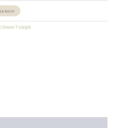
sa korvi
:
Unisex T-särgid