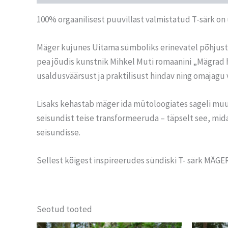
100% orgaanilisest puuvillast valmistatud T-särk on
Mäger kujunes Uitama sümboliks erinevatel põhjustel.
pea jõudis kunstnik Mihkel Muti romaanini „Mägrad 
usaldusväärsust ja praktilisust hindav ning omajagu v
Lisaks kehastab mäger ida mütoloogiates sageli muun
seisundist teise transformeeruda – täpselt see, mida 
seisundisse.
Sellest kõigest inspireerudes sündiski T- särk MÄGER
Seotud tooted