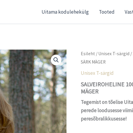
Uitama kodulehekülg
Tooted
Vas
Esileht
/
Unisex T-särgid
/
SÄRK MÄGER
Unisex T-särgid
SALVEIROHELINE 10
MÄGER
Tegemist on tõelise Uita
perede loodusesse viimi
peresõbralikkusesse!