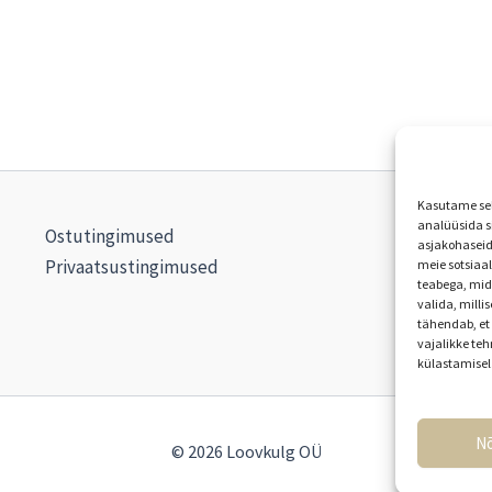
on
mitu
varianti.
Valikuid
saab
teha
Kasutame sell
tootelehel.
analüüsida si
Ostutingimused
asjakohaseid
Privaatsustingimused
meie sotsiaa
teabega, mid
valida, milli
tähendab, et 
vajalikke teh
külastamisel
N
© 2026 Loovkulg OÜ