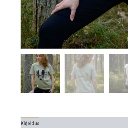
Kirjeldus
Lisainfo
Mõõdud
Hooldusjuhised