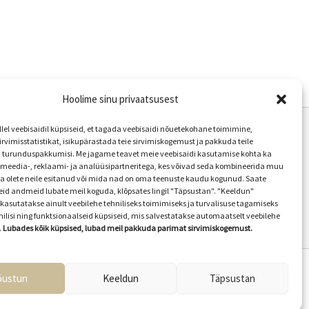
Hoolime sinu privaatsusest
el veebisaidil küpsiseid, et tagada veebisaidi nõuetekohane toimimine,
rvimisstatistikat, isikupärastada teie sirvimiskogemust ja pakkuda teile
Uitama kogukond
 turunduspakkumisi. Me jagame teavet meie veebisaidi kasutamise kohta ka
lmeedia-, reklaami- ja analüüsipartneritega, kes võivad seda kombineerida muu
uitama_lastega
a olete neile esitanud või mida nad on oma teenuste kaudu kogunud. Saate
seid andmeid lubate meil koguda, klõpsates lingil "Täpsustan". "Keeldun"
kasutatakse ainult veebilehe tehniliseks toimimiseks ja turvalisuse tagamiseks
nilisi ning funktsionaalseid küpsiseid, mis salvestatakse automaatselt veebilehe
.
Lubades kõik küpsised, lubad meil pakkuda parimat sirvimiskogemust.
õustun
Keeldun
Täpsustan