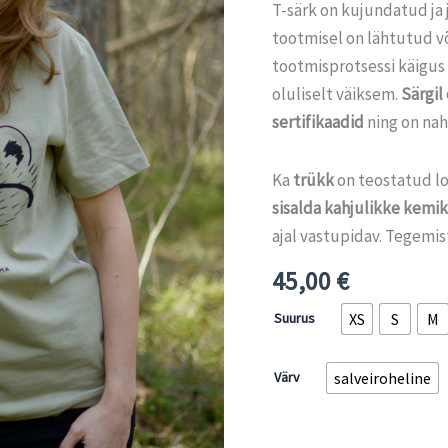
T-särk on kujundatud ja 
tootmisel on lähtutud v
tootmisprotsessi käigus 
oluliselt väiksem.
Särgil
sertifikaadid
ning on nah
Ka
trükk
on teostatud lo
sisalda kahjulikke kemi
ajal vastupidav. Tegemis
45,00
€
Suurus
XS
S
M
Värv
salveiroheline