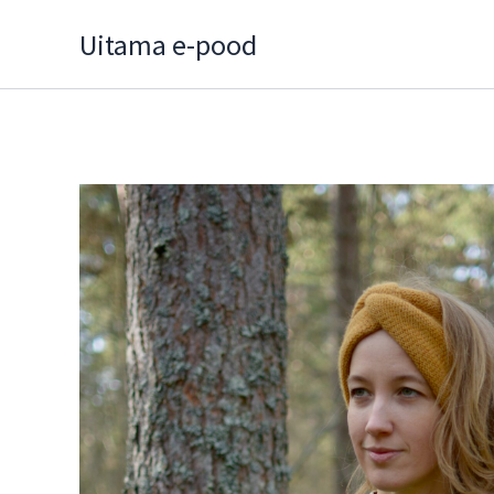
Skip
Uitama e-pood
to
content