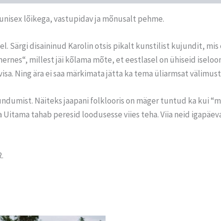
 unisex lõikega, vastupidav ja mõnusalt pehme.
 Särgi disaininud Karolin otsis pikalt kunstilist kujundit, mis
hernes“, millest jäi kõlama mõte, et eestlasel on ühiseid ise
isa. Ning ära ei saa märkimata jätta ka tema üliarmsat välimust
dumist. Näiteks jaapani folklooris on mäger tuntud ka kui “mu
Uitama tahab peresid loodusesse viies teha. Viia neid igapäeva 
.