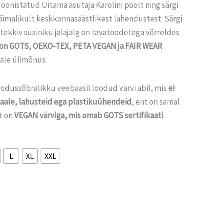
joonistatud Uitama asutaja Karolini poolt ning särgi
õimalikult keskkonnasäästlikest lahendustest. Särgi
tekkiv süsiniku jalajälg on tavatoodetega võrreldes
 on GOTS,
OEKO-TEX, PETA VEGAN ja FAIR WEAR
ale ülimõnus.
odussõbralikku veebaasil loodud värvi abil, mis
ei
kaale, lahusteid ega plastikuühendeid
, ent on samal
t on
VEGAN värviga, mis omab GOTS sertifikaati
.
L
XL
XXL