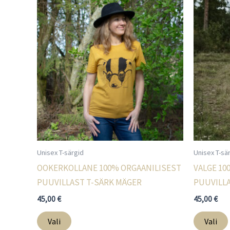
Unisex T-särgid
Unisex T-sä
OOKERKOLLANE 100% ORGAANILISEST
VALGE 10
PUUVILLAST T-SÄRK MÄGER
PUUVILLA
45,00
€
45,00
€
Sellel
Vali
Vali
tootel