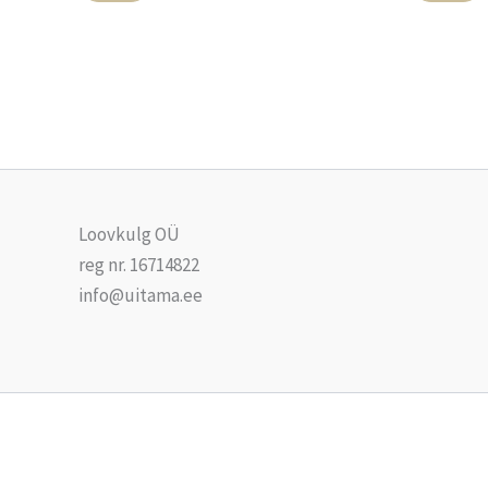
on
mitu
varianti.
Valikuid
saab
teha
tootelehel.
Loovkulg OÜ
reg nr. 16714822
info@uitama.ee