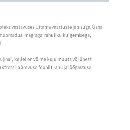
 oleks vastavuses Uitama väärtuste ja sisuga. Üsna
loomuomadusi mägraga: rahuliku kulgemisega,
!
jina”, kellel on võime kuju muuta või ühest
stressi ja ärevuse foonilt rahu ja lõõgastuse