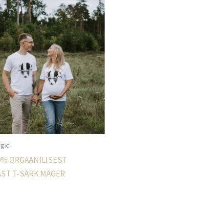
rgid
0% ORGAANILISEST
ST T-SÄRK MÄGER
Sellel
tootel